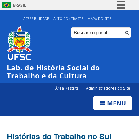
BRASIL
Simplifique!
ACESSIBILIDADE
ALTO CONTRASTE
MAPA DO SITE
Comunica BR
Participe
Acesso à informação
Legislação
Lab. de História Social do
Canais
Trabalho e da Cultura
Área Restrita
Administradores do Site
MENU
Histórias do Trabalho no Sul